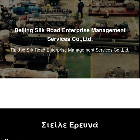
Συνήθεια 65mm δίδυμο βαρέλι εξωθητών βιδών
με το διμεταλλικό γραμμικό εσωτερικό
CNC που επεξεργάζεται το διμεταλλικό
Beijing Silk Road Enterprise Management
γραμμικό βαρέλι για μηχανή εξωθητών βιδών
Services Co.,Ltd.
58mm στη μηχανή τη δίδυμη
Πεκίνο Silk Road Enterprise Management Services Co.,Ltd.
Στείλε Ερευνά