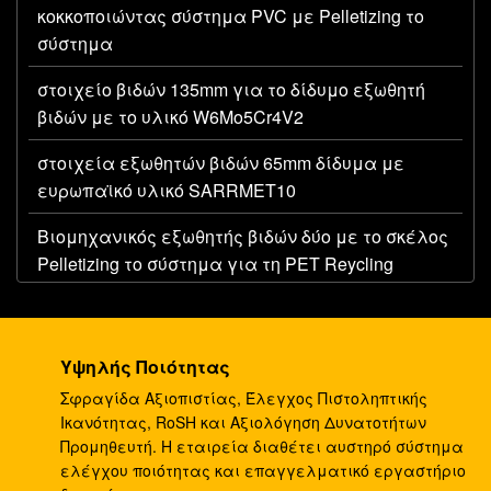
κοκκοποιώντας σύστημα PVC με Pelletizing το
σύστημα
στοιχείο βιδών 135mm για το δίδυμο εξωθητή
βιδών με το υλικό W6Mo5Cr4V2
στοιχεία εξωθητών βιδών 65mm δίδυμα με
ευρωπαϊκό υλικό SARRMET10
Βιομηχανικός εξωθητής βιδών δύο με το σκέλος
Pelletizing το σύστημα για τη PET Reycling
δίδυμος εξωθητής βιδών ροπής ύψους 65mm με
Pelletizer νερού Uner για θερμοπλαστικό
Υψηλής Ποιότητας
Υψηλή αποδοτική δίδυμη μηχανή εξώθησης
Σφραγίδα Αξιοπιστίας, Έλεγχος Πιστοληπτικής
βιδών, μηχανή εξωθητών PVC της EVA TPU
Ικανότητας, RoSH και Αξιολόγηση Δυνατοτήτων
Προμηθευτή. Η εταιρεία διαθέτει αυστηρό σύστημα
Υψηλής ταχύτητας δευτερεύων εξωθητής βιδών
ελέγχου ποιότητας και επαγγελματικό εργαστήριο
τροφοδοτών δίδυμος με την ικανότητα 300kg/hr