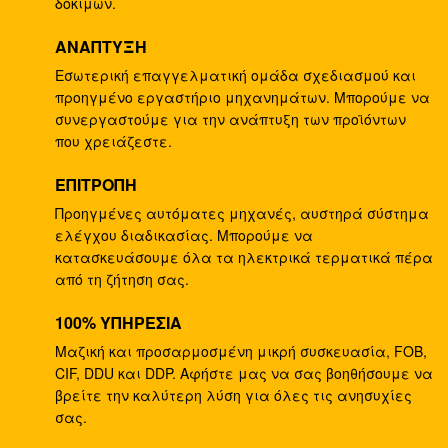
δοκιμών.
Δίδυμη υψηλή ροπή 400kg/hr, μηχανή εξωθητών
ΑΝΑΠΤΥΞΗ
βιδών πλαστική εξώθησης πλαστικών ταινιών
Εσωτερική επαγγελματική ομάδα σχεδιασμού και
προηγμένο εργαστήριο μηχανημάτων. Μπορούμε να
Εξωθητής εργαστηριακών δίδυμος βιδών
συνεργαστούμε για την ανάπτυξη των προϊόντων
αναστροφέων Siemens για την πλαστική
που χρειάζεστε.
σύνθεση
ΕΠΙΤΡΟΠΗ
Υψηλός ροπής δίδυμος εξοπλισμός εξώθησης
Προηγμένες αυτόματες μηχανές, αυστηρά σύστημα
βιδών πλαστικός, γραμμή παραγωγής
ελέγχου διαδικασίας. Μπορούμε να
Masterbatch
κατασκευάσουμε όλα τα ηλεκτρικά τερματικά πέρα
από τη ζήτηση σας.
75mm υψηλή ροπής δίδυμη γραμμή εξώθησης
βιδών πλαστική, κύρια batch που κατασκευάζει
100% ΥΠΗΡΕΣΙΑ
τη μηχανή
Μαζική και προσαρμοσμένη μικρή συσκευασία, FOB,
CIF, DDU και DDP. Αφήστε μας να σας βοηθήσουμε να
Διπλή γραμμή εξώθησης βιδών πλαστική, κύρια
βρείτε την καλύτερη λύση για όλες τις ανησυχίες
μηχανή κατασκευής batch
σας.
Υψηλή μηχανή εξωθητών βιδών ροπής διπλή,